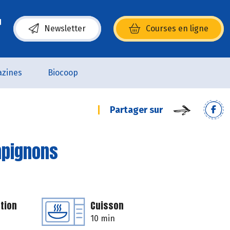
Newsletter
Courses en ligne
(s’ouvre dans une nouvelle fenêtre)
zines
Biocoop
Partager sur
mpignons
tion
Cuisson
10 min