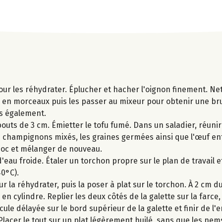
pour les réhydrater. Éplucher et hacher l'oignon finement. Ne
 en morceaux puis les passer au mixeur pour obtenir une bru
és également.
bouts de 3 cm. Émietter le tofu fumé. Dans un saladier, réunir
les champignons mixés, les graines germées ainsi que l'œuf en
uoc et mélanger de nouveau.
'eau froide. Étaler un torchon propre sur le plan de travail et
0°C).
a réhydrater, puis la poser à plat sur le torchon. À 2 cm du
n cylindre. Replier les deux côtés de la galette sur la farce, 
cule délayée sur le bord supérieur de la galette et finir de l
lacer le tout sur un plat légèrement huilé, sans que les nem