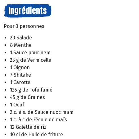
Ingrédients
Pour 3 personnes
20 Salade
8 Menthe
1 Sauce pour nem
25 g de Vermicelle
1 Oignon
7 Shitaké
1 Carotte
125 g de Tofu fumé
45 g de Graines
1 Oeuf
2 c. à s. de Sauce nuoc mam
1 c. à c de Fécule de maïs
12 Galette de riz
10 cl de Huile de friture