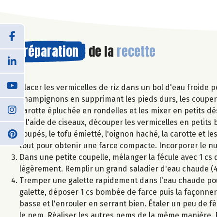
Préparation
de la
recette
Placer les vermicelles de riz dans un bol d'eau froide 
champignons en supprimant les pieds durs, les couper
carotte épluchée en rondelles et les mixer en petits d
À l'aide de ciseaux, découper les vermicelles en petits 
coupés, le tofu émietté, l'oignon haché, la carotte et 
tout pour obtenir une farce compacte. Incorporer le n
Dans une petite coupelle, mélanger la fécule avec 1 cs d
légèrement. Remplir un grand saladier d'eau chaude (4
Tremper une galette rapidement dans l'eau chaude pour l
galette, déposer 1 cs bombée de farce puis la façonner e
basse et l'enrouler en serrant bien. Étaler un peu de fé
le nem. Réaliser les autres nems de la même manière. P