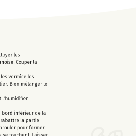
ttoyer les
noise. Couper la
 les vermicelles
tier. Bien mélanger le
 l'humidifier
 bord inférieur de la
rabattre la partie
'enrouler pour former
s se touchent. Laisser