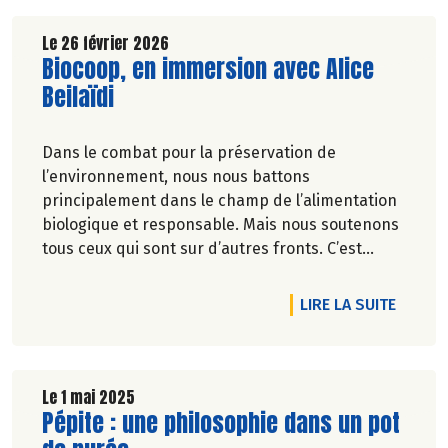
Le 26 février 2026
Lire la suite de l'article
Biocoop, en immersion avec Alice
Beilaïdi
Dans le combat pour la préservation de
l’environnement, nous nous battons
principalement dans le champ de l’alimentation
biologique et responsable. Mais nous soutenons
tous ceux qui sont sur d’autres fronts. C’est
pourquoi Biocoop a décidé d’apporter une
nouvelle fois son soutien à la série
DE L'A
LIRE LA SUITE
documentaireImmersion : une aventure
humaine, sportive et engagée.
Le 1 mai 2025
Lire la suite de l'article
Pépite : une philosophie dans un pot