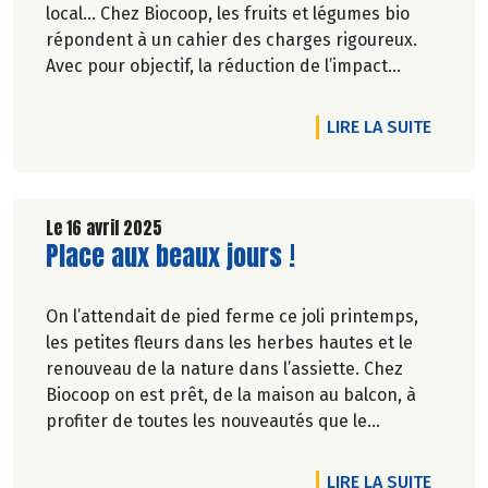
local… Chez Biocoop, les fruits et légumes bio
répondent à un cahier des charges rigoureux.
Avec pour objectif, la réduction de l’impact
carbone et la préservation de
l’environnement. Parce que manger des produits
DE L'A
LIRE LA SUITE
de qualité rime avec respect de la saisonnalité,
Biocoop a élaboré un calendrier de saisonnalité
pour ses fruits et légumes bio.
Découvrez celui de Mai 2025 !
Le 16 avril 2025
Lire la suite de l'article
Place aux beaux jours !
On l’attendait de pied ferme ce joli printemps,
les petites fleurs dans les herbes hautes et le
renouveau de la nature dans l’assiette. Chez
Biocoop on est prêt, de la maison au balcon, à
profiter de toutes les nouveautés que le
printemps apporte.
DE L'A
LIRE LA SUITE