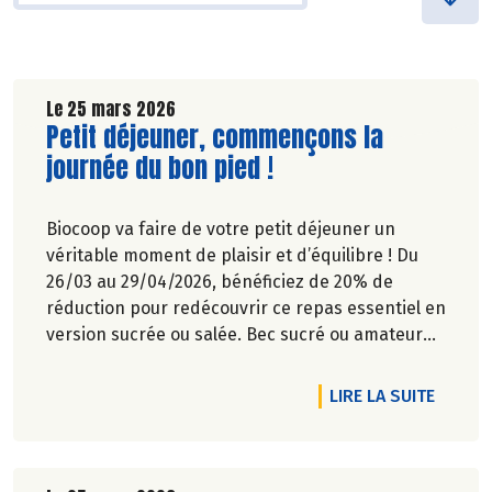
Le 25 mars 2026
Lire la suite de l'article
Petit déjeuner, commençons la
journée du bon pied !
Biocoop va faire de votre petit déjeuner un
véritable moment de plaisir et d’équilibre ! Du
26/03 au 29/04/2026, bénéficiez de 20% de
réduction pour redécouvrir ce repas essentiel en
version sucrée ou salée. Bec sucré ou amateur
de petit déjeuner salé plus complet, nous
répondons à toutes les envies et tous les modes
DE L'A
LIRE LA SUITE
de vie. Du choix, du goût, de la qualité… pour
commencer la journée, pas de compromis sur le
plaisir !