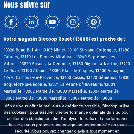
Nous suivre sur
Votre magasin Biocoop Rouet (13008) est proche de :
13320 Bouc-Bel-Air, 13105 Mimet, 13109 Simiane-Collongue, 13480
Cabriès, 13170 Les Pennes-Mirabeau, 13240 Septèmes-les-
Vallons, 13820 Ensuès-la-Redonne, 13180 Gignac-la-Nerthe, 13740
Le Rove, 13190 Allauch, 13380 Plan-de-Cuques, 13400 Aubagne,
13470 Carnoux-en-Provence, 13260 Cassis, 13420 Gémenos, 13830
Roquefort-la-Bédoule, 13821 La Penne s/Huveaune, 13001
Marseille, 13002 Marseille, 13003 Marseille, 13004 Marseille,
13005 Marseille, 13006 Marseille, 13007 Marseille, 13008
Marseille, 13009 Marseille, 13010 Marseille, 13011 Marseille,
Afin de vous offrir la meilleure expérience possible, Biocoop utilise
13012 Marseille, 13013 Marseille
des cookies : pour assurer une performance optimale du site, pour
récolter des statistiques afin d'analyser le trafic et la performance
du site et vous proposer une navigation personnalisée en toute
sécurité. Vous pouvez changer d'avis à tout moment en
Biocoop.fr
Le réseau Biocoop