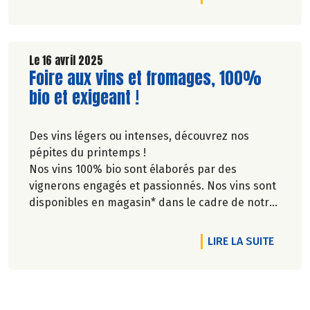
Le 16 avril 2025
Lire la suite de l'article
Foire aux vins et fromages, 100%
bio et exigeant !
Des vins légers ou intenses, découvrez nos
pépites du printemps !
Nos vins 100% bio sont élaborés par des
vignerons engagés et passionnés. Nos vins sont
disponibles en magasin* dans le cadre de notre
sélection de produits pour la foire aux
fromages... 100% bio, évidemment !. Les
DE L'A
LIRE LA SUITE
informations sur les appellations, les modes de
production et les régions d'origine sont
disponibles en rayon.
Vins ou fromages, ils raviront connaisseurs et