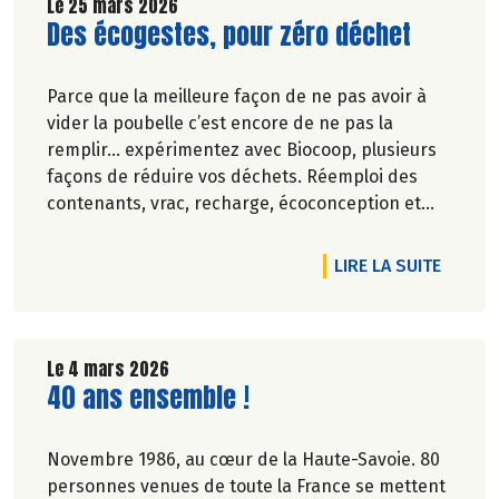
Le 25 mars 2026
Lire la suite de l'article
Des écogestes, pour zéro déchet
Parce que la meilleure façon de ne pas avoir à
vider la poubelle c’est encore de ne pas la
remplir… expérimentez avec Biocoop, plusieurs
façons de réduire vos déchets. Réemploi des
contenants, vrac, recharge, écoconception et
réduction des emballages… Biocoop est sur tous
les fronts pour réduire vos poubelles !
DE L'A
LIRE LA SUITE
En avril, plein phare sur 4 produits qui ont dit
non au suremballage.
Le 4 mars 2026
Lire la suite de l'article
40 ans ensemble !
Novembre 1986, au cœur de la Haute-Savoie. 80
personnes venues de toute la France se mettent