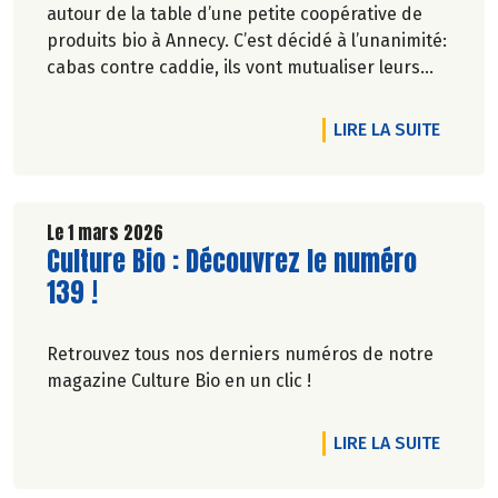
autour de la table d’une petite coopérative de
produits bio à Annecy. C’est décidé à l’unanimité:
cabas contre caddie, ils vont mutualiser leurs
achats bio en montant une association loi 1901.
DE L'A
LIRE LA SUITE
Le 1 mars 2026
Lire la suite de l'article
Culture Bio : Découvrez le numéro
139 !
Retrouvez tous nos derniers numéros de notre
magazine Culture Bio en un clic !
DE L'A
LIRE LA SUITE