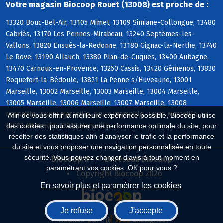
Votre magasin Biocoop Rouet (13008) est proche de :
13320 Bouc-Bel-Air, 13105 Mimet, 13109 Simiane-Collongue, 13480
Cabriès, 13170 Les Pennes-Mirabeau, 13240 Septèmes-les-
Vallons, 13820 Ensuès-la-Redonne, 13180 Gignac-la-Nerthe, 13740
Le Rove, 13190 Allauch, 13380 Plan-de-Cuques, 13400 Aubagne,
13470 Carnoux-en-Provence, 13260 Cassis, 13420 Gémenos, 13830
Roquefort-la-Bédoule, 13821 La Penne s/Huveaune, 13001
Marseille, 13002 Marseille, 13003 Marseille, 13004 Marseille,
13005 Marseille, 13006 Marseille, 13007 Marseille, 13008
Marseille, 13009 Marseille, 13010 Marseille, 13011 Marseille,
Afin de vous offrir la meilleure expérience possible, Biocoop utilise
13012 Marseille, 13013 Marseille
des cookies : pour assurer une performance optimale du site, pour
récolter des statistiques afin d'analyser le trafic et la performance
du site et vous proposer une navigation personnalisée en toute
sécurité. Vous pouvez changer d'avis à tout moment en
Biocoop.fr
Le réseau Biocoop
paramétrant vos cookies. OK pour vous ?
Copyright Biocoop 2026
En savoir plus et paramétrer les cookies
Je refuse
J'accepte
Réalisé par