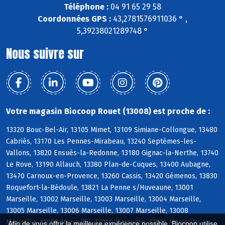
Téléphone :
04 91 65 29 58
Coordonnées GPS :
43,2781576911036 ° ,
5,39238021289748 °
Nous suivre sur
Votre magasin Biocoop Rouet (13008) est proche de :
13320 Bouc-Bel-Air, 13105 Mimet, 13109 Simiane-Collongue, 13480
Cabriès, 13170 Les Pennes-Mirabeau, 13240 Septèmes-les-
Vallons, 13820 Ensuès-la-Redonne, 13180 Gignac-la-Nerthe, 13740
Le Rove, 13190 Allauch, 13380 Plan-de-Cuques, 13400 Aubagne,
13470 Carnoux-en-Provence, 13260 Cassis, 13420 Gémenos, 13830
Roquefort-la-Bédoule, 13821 La Penne s/Huveaune, 13001
Marseille, 13002 Marseille, 13003 Marseille, 13004 Marseille,
13005 Marseille, 13006 Marseille, 13007 Marseille, 13008
Marseille, 13009 Marseille, 13010 Marseille, 13011 Marseille,
Afin de vous offrir la meilleure expérience possible, Biocoop utilise