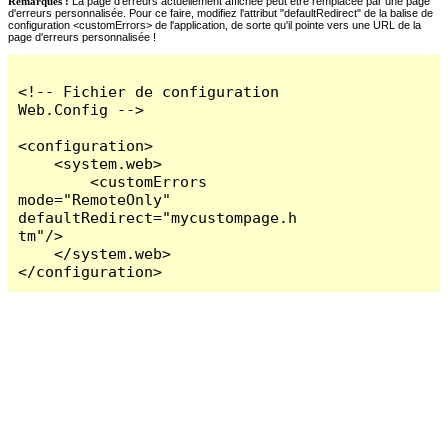
Remarques :
La page d'erreurs actuellement affichée peut être remplacée par une page
d'erreurs personnalisée. Pour ce faire, modifiez l'attribut "defaultRedirect" de la balise de
configuration <customErrors> de l'application, de sorte qu'il pointe vers une URL de la
page d'erreurs personnalisée !
<!-- Fichier de configuration 
Web.Config -->

<configuration>

    <system.web>

        <customErrors 
mode="RemoteOnly" 
defaultRedirect="mycustompage.h
tm"/>

    </system.web>

</configuration>