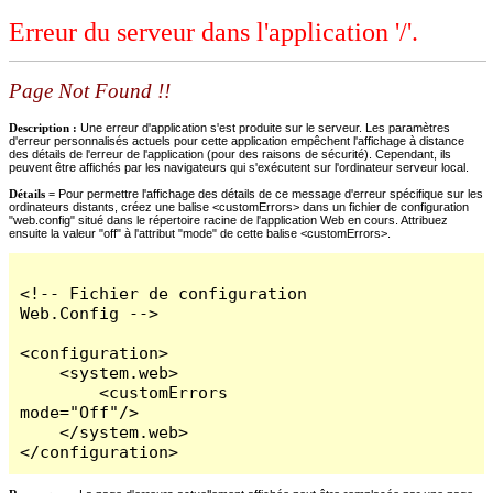
Erreur du serveur dans l'application '/'.
Page Not Found !!
Description :
Une erreur d'application s'est produite sur le serveur. Les paramètres
d'erreur personnalisés actuels pour cette application empêchent l'affichage à distance
des détails de l'erreur de l'application (pour des raisons de sécurité). Cependant, ils
peuvent être affichés par les navigateurs qui s'exécutent sur l'ordinateur serveur local.
Détails =
Pour permettre l'affichage des détails de ce message d'erreur spécifique sur les
ordinateurs distants, créez une balise <customErrors> dans un fichier de configuration
"web.config" situé dans le répertoire racine de l'application Web en cours. Attribuez
ensuite la valeur "off" à l'attribut "mode" de cette balise <customErrors>.
<!-- Fichier de configuration 
Web.Config -->

<configuration>

    <system.web>

        <customErrors 
mode="Off"/>

    </system.web>

</configuration>