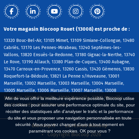
Votre magasin Biocoop Rouet (13008) est proche de :
13320 Bouc-Bel-Air, 13105 Mimet, 13109 Simiane-Collongue, 13480
Cabriès, 13170 Les Pennes-Mirabeau, 13240 Septèmes-les-
Vallons, 13820 Ensuès-la-Redonne, 13180 Gignac-la-Nerthe, 13740
Le Rove, 13190 Allauch, 13380 Plan-de-Cuques, 13400 Aubagne,
13470 Carnoux-en-Provence, 13260 Cassis, 13420 Gémenos, 13830
Roquefort-la-Bédoule, 13821 La Penne s/Huveaune, 13001
Marseille, 13002 Marseille, 13003 Marseille, 13004 Marseille,
13005 Marseille, 13006 Marseille, 13007 Marseille, 13008
Marseille, 13009 Marseille, 13010 Marseille, 13011 Marseille,
Afin de vous offrir la meilleure expérience possible, Biocoop utilise
13012 Marseille, 13013 Marseille
des cookies : pour assurer une performance optimale du site, pour
récolter des statistiques afin d'analyser le trafic et la performance
du site et vous proposer une navigation personnalisée en toute
sécurité. Vous pouvez changer d'avis à tout moment en
Biocoop.fr
Le réseau Biocoop
paramétrant vos cookies. OK pour vous ?
Copyright Biocoop 2026