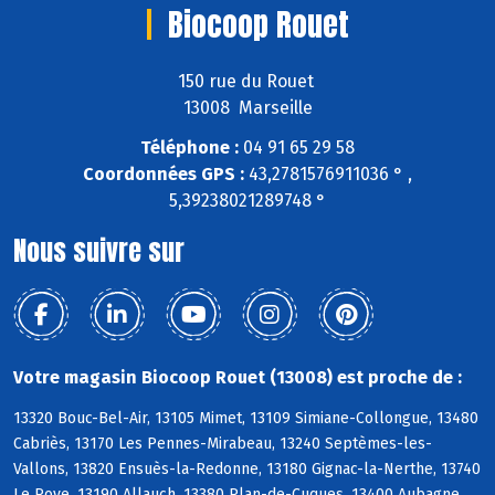
Biocoop Rouet
150 rue du Rouet
13008 Marseille
Téléphone :
04 91 65 29 58
Coordonnées GPS :
43,2781576911036 ° ,
5,39238021289748 °
Nous suivre sur
Votre magasin Biocoop Rouet (13008) est proche de :
13320 Bouc-Bel-Air, 13105 Mimet, 13109 Simiane-Collongue, 13480
Cabriès, 13170 Les Pennes-Mirabeau, 13240 Septèmes-les-
Vallons, 13820 Ensuès-la-Redonne, 13180 Gignac-la-Nerthe, 13740
Le Rove, 13190 Allauch, 13380 Plan-de-Cuques, 13400 Aubagne,