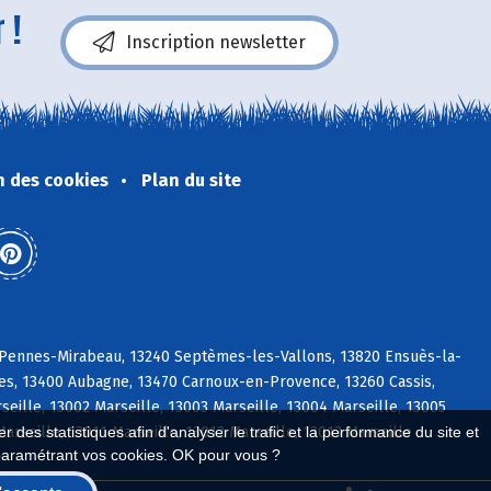
 !
Inscription newsletter
n des cookies
Plan du site
s Pennes-Mirabeau, 13240 Septèmes-les-Vallons, 13820 Ensuès-la-
es, 13400 Aubagne, 13470 Carnoux-en-Provence, 13260 Cassis,
lle, 13002 Marseille, 13003 Marseille, 13004 Marseille, 13005
Marseille, 13011 Marseille, 13012 Marseille, 13013 Marseille
 des statistiques afin d'analyser le trafic et la performance du site et
paramétrant vos cookies. OK pour vous ?