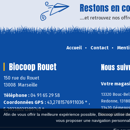
Restons en con
....et retrouvez nos of
Accueil
Contact
Menti
Biocoop Rouet
Nous suiv
150 rue du Rouet
Votre magasi
13008 Marseille
13320 Bouc-Bel
Téléphone :
04 91 65 29 58
Redonne, 13180
Coordonnées GPS :
43,2781576911036 ° ,
13420 Gémenos,
5,39238021289748 °
Marseille, 1300
Afin de vous offrir la meilleure expérience possible, Biocoop utilise d
vous proposer une navigation personnal