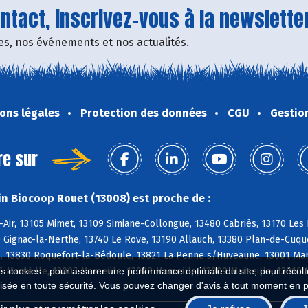
tact, inscrivez-vous à la newsletter
fres, nos événements et nos actualités.
ons légales
Protection des données
CGU
Gestio
re sur
n Biocoop Rouet (13008) est proche de :
-Air, 13105 Mimet, 13109 Simiane-Collongue, 13480 Cabriès, 13170 Le
 Gignac-la-Nerthe, 13740 Le Rove, 13190 Allauch, 13380 Plan-de-Cuqu
 13830 Roquefort-la-Bédoule, 13821 La Penne s/Huveaune, 13001 Marsei
6 Marseille, 13007 Marseille, 13008 Marseille, 13009 Marseille, 13010 
es cookies : pour assurer une performance optimale du site, pour récolter
isée en toute sécurité. Vous pouvez changer d'avis à tout moment en 