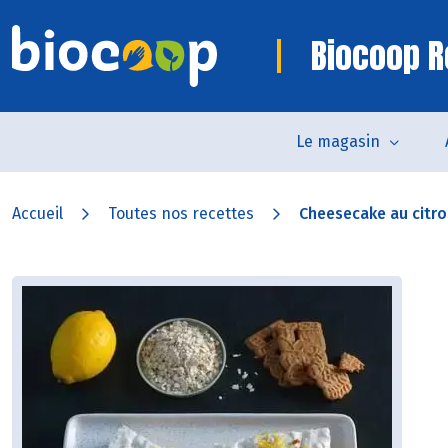
Biocoop R
Le magasin
Accueil
Toutes nos recettes
Cheesecake au citr