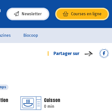
Newsletter
Courses en ligne
(s’ouvre dans une nouvelle fenêtre)
zines
Biocoop
Partager sur
emps
tion
Cuisson
0 min