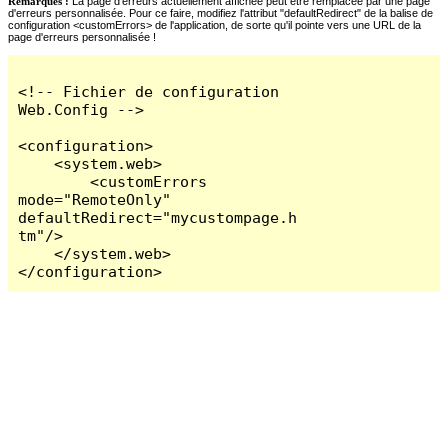
Remarques :
La page d'erreurs actuellement affichée peut être remplacée par une page
d'erreurs personnalisée. Pour ce faire, modifiez l'attribut "defaultRedirect" de la balise de
configuration <customErrors> de l'application, de sorte qu'il pointe vers une URL de la
page d'erreurs personnalisée !
<!-- Fichier de configuration 
Web.Config -->

<configuration>

    <system.web>

        <customErrors 
mode="RemoteOnly" 
defaultRedirect="mycustompage.h
tm"/>

    </system.web>

</configuration>