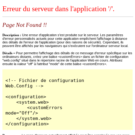
Erreur du serveur dans l'application '/'.
Page Not Found !!
Description :
Une erreur d'application s'est produite sur le serveur. Les paramètres
d'erreur personnalisés actuels pour cette application empêchent l'affichage à distance
des détails de l'erreur de l'application (pour des raisons de sécurité). Cependant, ils
peuvent être affichés par les navigateurs qui s'exécutent sur l'ordinateur serveur local.
Détails =
Pour permettre l'affichage des détails de ce message d'erreur spécifique sur les
ordinateurs distants, créez une balise <customErrors> dans un fichier de configuration
"web.config" situé dans le répertoire racine de l'application Web en cours. Attribuez
ensuite la valeur "off" à l'attribut "mode" de cette balise <customErrors>.
<!-- Fichier de configuration 
Web.Config -->

<configuration>

    <system.web>

        <customErrors 
mode="Off"/>

    </system.web>

</configuration>