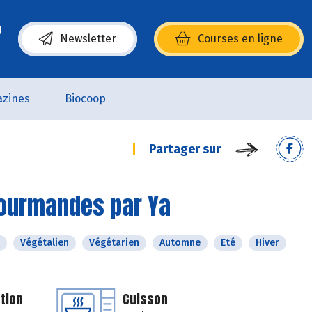
Newsletter
Courses en ligne
(s’ouvre dans une nouvelle fenêtre)
zines
Biocoop
Partager sur
gourmandes par Ya
Végétalien
Végétarien
Automne
Eté
Hiver
tion
Cuisson