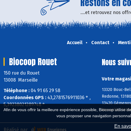
Restons en con
....et retrouvez nos of
Accueil
Contact
Menti
Biocoop Rouet
Nous suiv
150 rue du Rouet
Votre magasi
13008 Marseille
13320 Bouc-Bel
Téléphone :
04 91 65 29 58
Redonne, 13180
Coordonnées GPS :
43,2781576911036 ° ,
13420 Gémenos,
5,39238021289748 °
Marseille, 1300
Afin de vous offrir la meilleure expérience possible, Biocoop utilise d
vous proposer une navigation personnal
En savoi
Réalisé par