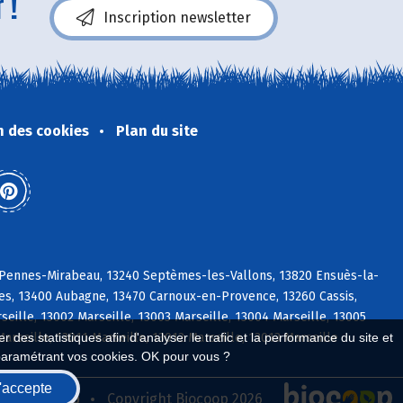
 !
Inscription newsletter
n des cookies
Plan du site
s Pennes-Mirabeau, 13240 Septèmes-les-Vallons, 13820 Ensuès-la-
es, 13400 Aubagne, 13470 Carnoux-en-Provence, 13260 Cassis,
lle, 13002 Marseille, 13003 Marseille, 13004 Marseille, 13005
Marseille, 13011 Marseille, 13012 Marseille, 13013 Marseille
 des statistiques afin d'analyser le trafic et la performance du site et
paramétrant vos cookies. OK pour vous ?
'accepte
seau Biocoop
Copyright Biocoop 2026