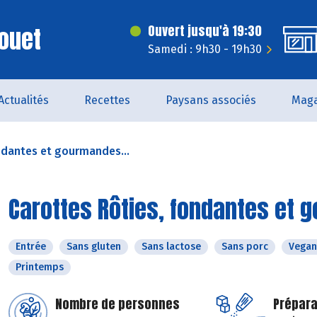
ouet
Ouvert jusqu'à 19:30
Samedi : 9h30 - 19h30
Actualités
Recettes
Paysans associés
Maga
ndantes et gourmandes...
Carottes Rôties, fondantes et 
Entrée
Sans gluten
Sans lactose
Sans porc
Vegan
Printemps
Nombre de personnes
Prépara