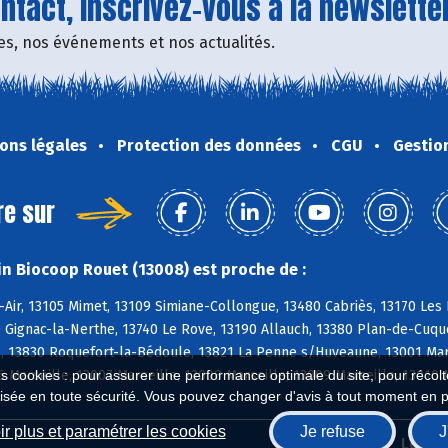
tact, inscrivez-vous à la newsletter
fres, nos événements et nos actualités.
ons légales
Protection des données
CGU
Gestio
re sur
n Biocoop Rouet (13008) est proche de :
-Air, 13105 Mimet, 13109 Simiane-Collongue, 13480 Cabriès, 13170 Le
 Gignac-la-Nerthe, 13740 Le Rove, 13190 Allauch, 13380 Plan-de-Cuqu
 13830 Roquefort-la-Bédoule, 13821 La Penne s/Huveaune, 13001 Marsei
6 Marseille, 13007 Marseille, 13008 Marseille, 13009 Marseille, 13010 
es cookies : pour assurer une performance optimale du site, pour récolter
isée en toute sécurité. Vous pouvez changer d'avis à tout moment en 
r plus et paramétrer les cookies
Je refuse
J
Biocoop.fr
Le ré