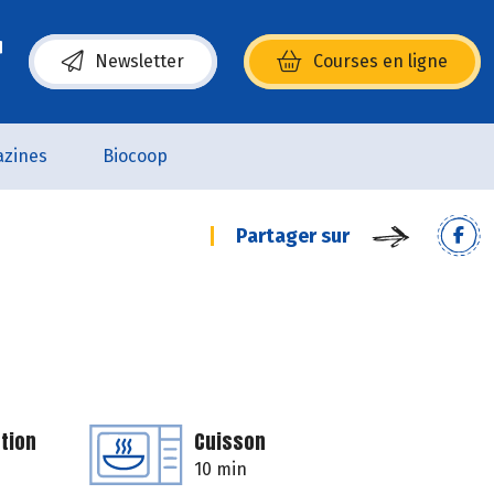
Newsletter
Courses en ligne
(s’ouvre dans une nouvelle fenêtre)
zines
Biocoop
Partager sur
tion
Cuisson
10 min