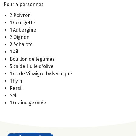
Pour 4 personnes
2 Poivron
1 Courgette
1 Aubergine
2 Oignon
2 échalote
1 Ail
Bouillon de légumes
5 cs de Huile d'olive
1 cc de Vinaigre balsamique
Thym
Persil
Sel
1 Graine germée