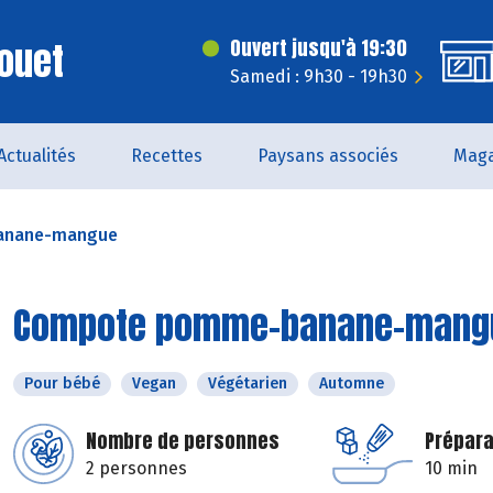
ouet
Ouvert jusqu'à 19:30
Samedi : 9h30 - 19h30
Actualités
Recettes
Paysans associés
Maga
anane-mangue
Compote pomme-banane-mang
Pour bébé
Vegan
Végétarien
Automne
Nombre de personnes
Prépara
2 personnes
10 min