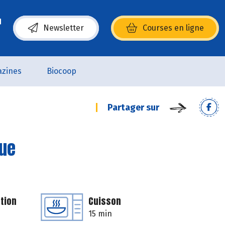
Newsletter
Courses en ligne
(s’ouvre dans une nouvelle fenêtre)
zines
Biocoop
Partager sur
ue
tion
Cuisson
15 min