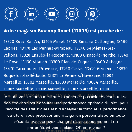
Votre magasin Biocoop Rouet (13008) est proche de :
13320 Bouc-Bel-Air, 13105 Mimet, 13109 Simiane-Collongue, 13480
Cabriès, 13170 Les Pennes-Mirabeau, 13240 Septèmes-les-
Vallons, 13820 Ensuès-la-Redonne, 13180 Gignac-la-Nerthe, 13740
Le Rove, 13190 Allauch, 13380 Plan-de-Cuques, 13400 Aubagne,
13470 Carnoux-en-Provence, 13260 Cassis, 13420 Gémenos, 13830
Roquefort-la-Bédoule, 13821 La Penne s/Huveaune, 13001
Marseille, 13002 Marseille, 13003 Marseille, 13004 Marseille,
13005 Marseille, 13006 Marseille, 13007 Marseille, 13008
Marseille, 13009 Marseille, 13010 Marseille, 13011 Marseille,
Afin de vous offrir la meilleure expérience possible, Biocoop utilise
13012 Marseille, 13013 Marseille
des cookies : pour assurer une performance optimale du site, pour
récolter des statistiques afin d'analyser le trafic et la performance
du site et vous proposer une navigation personnalisée en toute
sécurité. Vous pouvez changer d'avis à tout moment en
Biocoop.fr
Le réseau Biocoop
paramétrant vos cookies. OK pour vous ?
Copyright Biocoop 2026