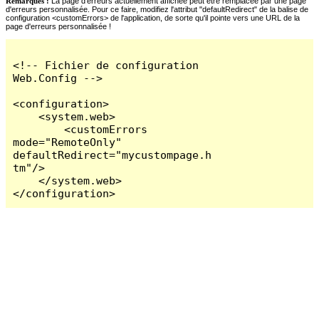
Remarques :
La page d'erreurs actuellement affichée peut être remplacée par une page
d'erreurs personnalisée. Pour ce faire, modifiez l'attribut "defaultRedirect" de la balise de
configuration <customErrors> de l'application, de sorte qu'il pointe vers une URL de la
page d'erreurs personnalisée !
<!-- Fichier de configuration 
Web.Config -->

<configuration>

    <system.web>

        <customErrors 
mode="RemoteOnly" 
defaultRedirect="mycustompage.h
tm"/>

    </system.web>

</configuration>