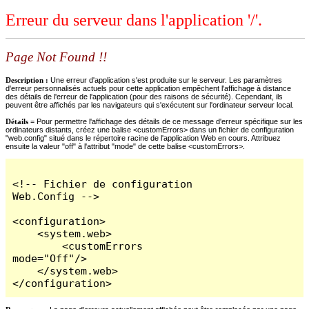
Erreur du serveur dans l'application '/'.
Page Not Found !!
Description :
Une erreur d'application s'est produite sur le serveur. Les paramètres
d'erreur personnalisés actuels pour cette application empêchent l'affichage à distance
des détails de l'erreur de l'application (pour des raisons de sécurité). Cependant, ils
peuvent être affichés par les navigateurs qui s'exécutent sur l'ordinateur serveur local.
Détails =
Pour permettre l'affichage des détails de ce message d'erreur spécifique sur les
ordinateurs distants, créez une balise <customErrors> dans un fichier de configuration
"web.config" situé dans le répertoire racine de l'application Web en cours. Attribuez
ensuite la valeur "off" à l'attribut "mode" de cette balise <customErrors>.
<!-- Fichier de configuration 
Web.Config -->

<configuration>

    <system.web>

        <customErrors 
mode="Off"/>

    </system.web>

</configuration>