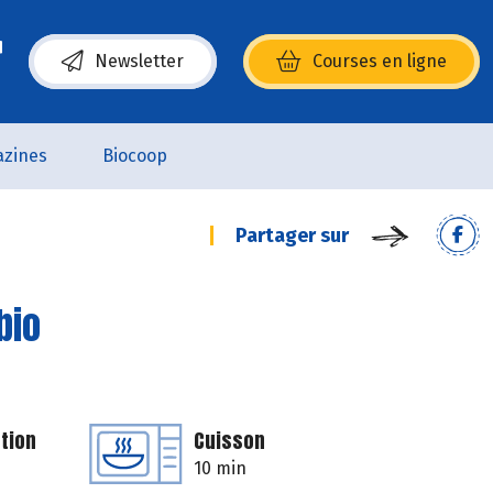
Newsletter
Courses en ligne
(s’ouvre dans une nouvelle fenêtre)
zines
Biocoop
Partager sur
bio
tion
Cuisson
10 min