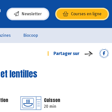
Newsletter
Courses en ligne
(s’ouvre dans une nouvelle fenêtre)
zines
Biocoop
Partager sur
t lentilles
tion
Cuisson
20 min