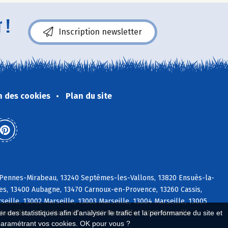
 !
Inscription newsletter
n des cookies
Plan du site
s Pennes-Mirabeau, 13240 Septèmes-les-Vallons, 13820 Ensuès-la-
es, 13400 Aubagne, 13470 Carnoux-en-Provence, 13260 Cassis,
lle, 13002 Marseille, 13003 Marseille, 13004 Marseille, 13005
Marseille, 13011 Marseille, 13012 Marseille, 13013 Marseille
 des statistiques afin d'analyser le trafic et la performance du site et
paramétrant vos cookies. OK pour vous ?