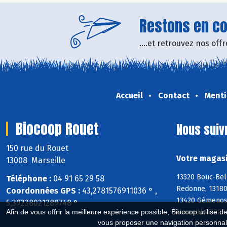
Restons en con
....et retrouvez nos of
Accueil
Contact
Menti
Biocoop Rouet
Nous suiv
150 rue du Rouet
Votre magasi
13008 Marseille
13320 Bouc-Bel
Téléphone :
04 91 65 29 58
Redonne, 13180
Coordonnées GPS :
43,2781576911036 ° ,
13420 Gémenos,
5,39238021289748 °
Marseille, 1300
Afin de vous offrir la meilleure expérience possible, Biocoop utilise d
vous proposer une navigation personnal