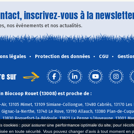
tact, inscrivez-vous à la newsletter
fres, nos événements et nos actualités.
ons légales
Protection des données
CGU
Gestio
re sur
n Biocoop Rouet (13008) est proche de :
-Air, 13105 Mimet, 13109 Simiane-Collongue, 13480 Cabriès, 13170 Le
 Gignac-la-Nerthe, 13740 Le Rove, 13190 Allauch, 13380 Plan-de-Cuqu
 13830 Roquefort-la-Bédoule, 13821 La Penne s/Huveaune, 13001 Marsei
6 Marseille, 13007 Marseille, 13008 Marseille, 13009 Marseille, 13010 
es cookies : pour assurer une performance optimale du site, pour récolter
isée en toute sécurité. Vous pouvez changer d'avis à tout moment en 