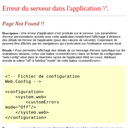
Erreur du serveur dans l'application '/'.
Page Not Found !!
Description :
Une erreur d'application s'est produite sur le serveur. Les paramètres
d'erreur personnalisés actuels pour cette application empêchent l'affichage à distance
des détails de l'erreur de l'application (pour des raisons de sécurité). Cependant, ils
peuvent être affichés par les navigateurs qui s'exécutent sur l'ordinateur serveur local.
Détails =
Pour permettre l'affichage des détails de ce message d'erreur spécifique sur les
ordinateurs distants, créez une balise <customErrors> dans un fichier de configuration
"web.config" situé dans le répertoire racine de l'application Web en cours. Attribuez
ensuite la valeur "off" à l'attribut "mode" de cette balise <customErrors>.
<!-- Fichier de configuration 
Web.Config -->

<configuration>

    <system.web>

        <customErrors 
mode="Off"/>

    </system.web>

</configuration>