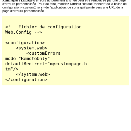
Remarques :
La page d'erreurs actuellement affichée peut être remplacée par une page
d'erreurs personnalisée. Pour ce faire, modifiez l'attribut "defaultRedirect" de la balise de
configuration <customErrors> de l'application, de sorte qu'il pointe vers une URL de la
page d'erreurs personnalisée !
<!-- Fichier de configuration 
Web.Config -->

<configuration>

    <system.web>

        <customErrors 
mode="RemoteOnly" 
defaultRedirect="mycustompage.h
tm"/>

    </system.web>

</configuration>