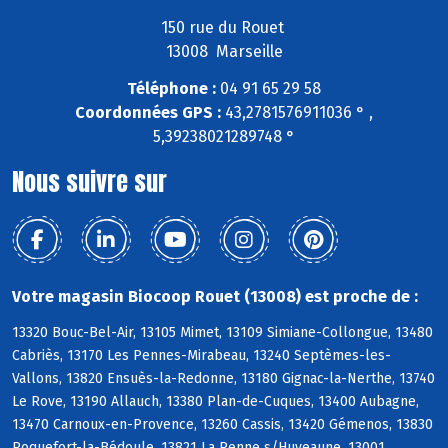
150 rue du Rouet
13008 Marseille
Téléphone :
04 91 65 29 58
Coordonnées GPS :
43,2781576911036 ° ,
5,39238021289748 °
Nous suivre sur
Votre magasin Biocoop Rouet (13008) est proche de :
13320 Bouc-Bel-Air, 13105 Mimet, 13109 Simiane-Collongue, 13480
Cabriès, 13170 Les Pennes-Mirabeau, 13240 Septèmes-les-
Vallons, 13820 Ensuès-la-Redonne, 13180 Gignac-la-Nerthe, 13740
Le Rove, 13190 Allauch, 13380 Plan-de-Cuques, 13400 Aubagne,
13470 Carnoux-en-Provence, 13260 Cassis, 13420 Gémenos, 13830
Roquefort-la-Bédoule, 13821 La Penne s/Huveaune, 13001