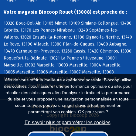
Votre magasin Biocoop Rouet (13008) est proche de :
13320 Bouc-Bel-Air, 13105 Mimet, 13109 Simiane-Collongue, 13480
Cabriès, 13170 Les Pennes-Mirabeau, 13240 Septèmes-les-
Vallons, 13820 Ensuès-la-Redonne, 13180 Gignac-la-Nerthe, 13740
Le Rove, 13190 Allauch, 13380 Plan-de-Cuques, 13400 Aubagne,
13470 Carnoux-en-Provence, 13260 Cassis, 13420 Gémenos, 13830
Roquefort-la-Bédoule, 13821 La Penne s/Huveaune, 13001
Marseille, 13002 Marseille, 13003 Marseille, 13004 Marseille,
13005 Marseille, 13006 Marseille, 13007 Marseille, 13008
Marseille, 13009 Marseille, 13010 Marseille, 13011 Marseille,
Afin de vous offrir la meilleure expérience possible, Biocoop utilise
13012 Marseille, 13013 Marseille
des cookies : pour assurer une performance optimale du site, pour
récolter des statistiques afin d'analyser le trafic et la performance
du site et vous proposer une navigation personnalisée en toute
sécurité. Vous pouvez changer d'avis à tout moment en
Biocoop.fr
Le réseau Biocoop
paramétrant vos cookies. OK pour vous ?
Copyright Biocoop 2026
En savoir plus et paramétrer les cookies