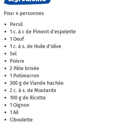
Pour 4 personnes
Persil
1 c. à c de Piment d'espelette
1 Oeuf
1 c. à s. de Huile d'olive
Sel
Poivre
2 Pâte brisée
1 Potimarron
300 g de Viande hachée
2 c. à s. de Moutarde
100 g de Ricotta
1 Oignon
1 Ail
Ciboulette