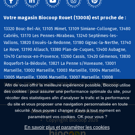
Votre magasin Biocoop Rouet (13008) est proche de :
13320 Bouc-Bel-Air, 13105 Mimet, 13109 Simiane-Collongue, 13480
Cabriès, 13170 Les Pennes-Mirabeau, 13240 Septèmes-les-
Vallons, 13820 Ensuès-la-Redonne, 13180 Gignac-la-Nerthe, 13740
Le Rove, 13190 Allauch, 13380 Plan-de-Cuques, 13400 Aubagne,
13470 Carnoux-en-Provence, 13260 Cassis, 13420 Gémenos, 13830
Roquefort-la-Bédoule, 13821 La Penne s/Huveaune, 13001
Marseille, 13002 Marseille, 13003 Marseille, 13004 Marseille,
13005 Marseille, 13006 Marseille, 13007 Marseille, 13008
Marseille, 13009 Marseille, 13010 Marseille, 13011 Marseille,
Afin de vous offrir la meilleure expérience possible, Biocoop utilise
13012 Marseille, 13013 Marseille
des cookies : pour assurer une performance optimale du site, pour
récolter des statistiques afin d'analyser le trafic et la performance
du site et vous proposer une navigation personnalisée en toute
sécurité. Vous pouvez changer d'avis à tout moment en
Biocoop.fr
Le réseau Biocoop
paramétrant vos cookies. OK pour vous ?
Copyright Biocoop 2026
En savoir plus et paramétrer les cookies