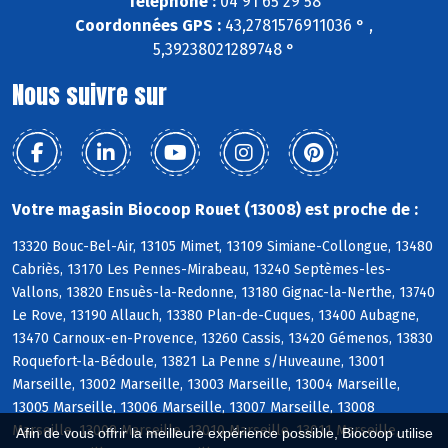
Téléphone :
04 91 65 29 58
Coordonnées GPS :
43,2781576911036 ° ,
5,39238021289748 °
Nous suivre sur
Votre magasin Biocoop Rouet (13008) est proche de :
13320 Bouc-Bel-Air, 13105 Mimet, 13109 Simiane-Collongue, 13480
Cabriès, 13170 Les Pennes-Mirabeau, 13240 Septèmes-les-
Vallons, 13820 Ensuès-la-Redonne, 13180 Gignac-la-Nerthe, 13740
Le Rove, 13190 Allauch, 13380 Plan-de-Cuques, 13400 Aubagne,
13470 Carnoux-en-Provence, 13260 Cassis, 13420 Gémenos, 13830
Roquefort-la-Bédoule, 13821 La Penne s/Huveaune, 13001
Marseille, 13002 Marseille, 13003 Marseille, 13004 Marseille,
13005 Marseille, 13006 Marseille, 13007 Marseille, 13008
Marseille, 13009 Marseille, 13010 Marseille, 13011 Marseille,
Afin de vous offrir la meilleure expérience possible, Biocoop utilise