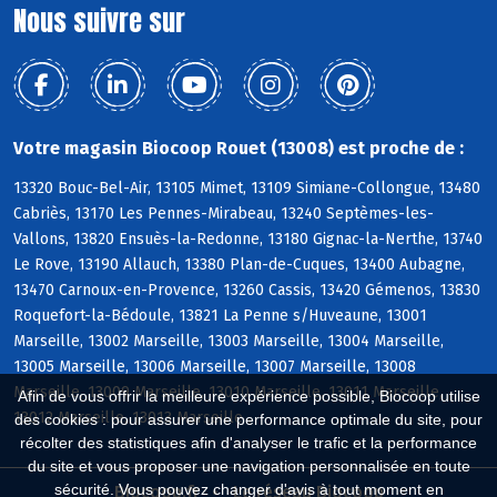
Nous suivre sur
Votre magasin Biocoop Rouet (13008) est proche de :
13320 Bouc-Bel-Air, 13105 Mimet, 13109 Simiane-Collongue, 13480
Cabriès, 13170 Les Pennes-Mirabeau, 13240 Septèmes-les-
Vallons, 13820 Ensuès-la-Redonne, 13180 Gignac-la-Nerthe, 13740
Le Rove, 13190 Allauch, 13380 Plan-de-Cuques, 13400 Aubagne,
13470 Carnoux-en-Provence, 13260 Cassis, 13420 Gémenos, 13830
Roquefort-la-Bédoule, 13821 La Penne s/Huveaune, 13001
Marseille, 13002 Marseille, 13003 Marseille, 13004 Marseille,
13005 Marseille, 13006 Marseille, 13007 Marseille, 13008
Marseille, 13009 Marseille, 13010 Marseille, 13011 Marseille,
Afin de vous offrir la meilleure expérience possible, Biocoop utilise
13012 Marseille, 13013 Marseille
des cookies : pour assurer une performance optimale du site, pour
récolter des statistiques afin d'analyser le trafic et la performance
du site et vous proposer une navigation personnalisée en toute
sécurité. Vous pouvez changer d'avis à tout moment en
Biocoop.fr
Le réseau Biocoop