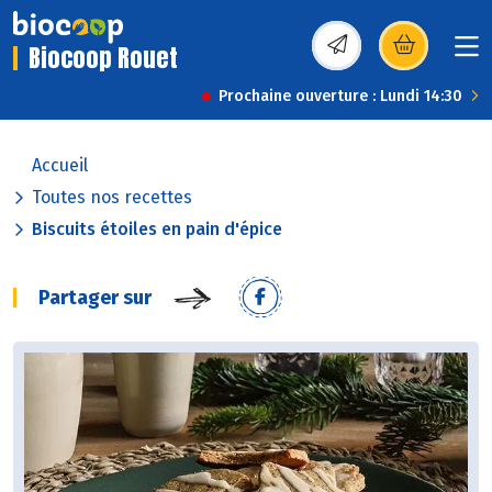
Biocoop Rouet
(s’ouvre dans une nou
Prochaine ouverture : Lundi 14:30
Accueil
Toutes nos recettes
Biscuits étoiles en pain d'épice
Partager sur