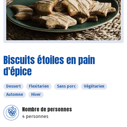
Biscuits étoiles en pain
d'épice
Dessert
Flexitarien
Sans porc
Végétarien
Automne
Hiver
Nombre de personnes
4 personnes