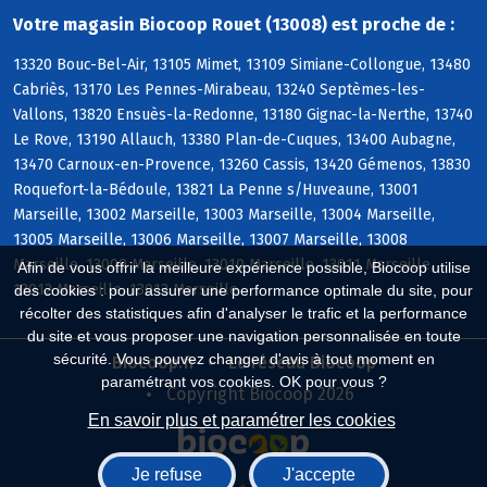
Votre magasin Biocoop Rouet (13008) est proche de :
13320 Bouc-Bel-Air, 13105 Mimet, 13109 Simiane-Collongue, 13480
Cabriès, 13170 Les Pennes-Mirabeau, 13240 Septèmes-les-
Vallons, 13820 Ensuès-la-Redonne, 13180 Gignac-la-Nerthe, 13740
Le Rove, 13190 Allauch, 13380 Plan-de-Cuques, 13400 Aubagne,
13470 Carnoux-en-Provence, 13260 Cassis, 13420 Gémenos, 13830
Roquefort-la-Bédoule, 13821 La Penne s/Huveaune, 13001
Marseille, 13002 Marseille, 13003 Marseille, 13004 Marseille,
13005 Marseille, 13006 Marseille, 13007 Marseille, 13008
Marseille, 13009 Marseille, 13010 Marseille, 13011 Marseille,
Afin de vous offrir la meilleure expérience possible, Biocoop utilise
13012 Marseille, 13013 Marseille
des cookies : pour assurer une performance optimale du site, pour
récolter des statistiques afin d'analyser le trafic et la performance
du site et vous proposer une navigation personnalisée en toute
sécurité. Vous pouvez changer d'avis à tout moment en
Biocoop.fr
Le réseau Biocoop
paramétrant vos cookies. OK pour vous ?
Copyright Biocoop 2026
En savoir plus et paramétrer les cookies
Je refuse
J'accepte