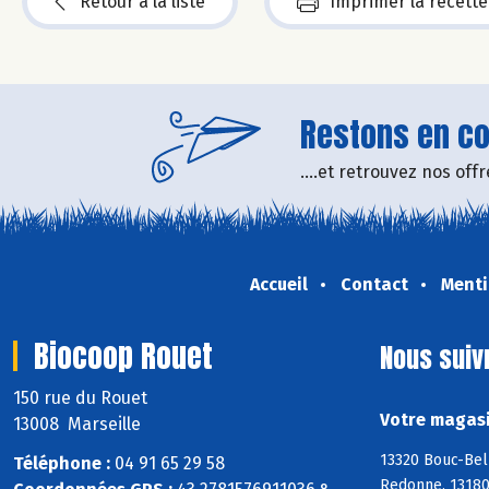
Retour à la liste
Imprimer la recette
Restons en con
....et retrouvez nos of
Accueil
Contact
Menti
Biocoop Rouet
Nous suiv
150 rue du Rouet
Votre magasi
13008 Marseille
13320 Bouc-Bel
Téléphone :
04 91 65 29 58
Redonne, 13180