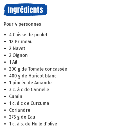
Ingrédients
Pour 4 personnes
4 Cuisse de poulet
12 Pruneau
2 Navet
2 Oignon
1 Ail
200 g de Tomate concassée
400 g de Haricot blanc
1 pincée de Amande
3 c. à c de Cannelle
Cumin
1 c. à c de Curcuma
Coriandre
275 g de Eau
1 c. à s. de Huile d'olive