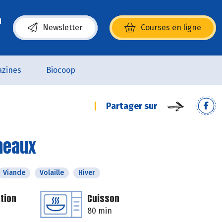
Newsletter
Courses en ligne
(s’ouvre dans une nouvelle fenêtre)
zines
Biocoop
Partager sur
uneaux
Viande
Volaille
Hiver
tion
Cuisson
80 min