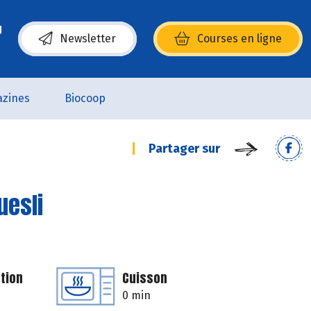
Newsletter
Courses en ligne
(s’ouvre dans une nouvelle fenêtre)
zines
Biocoop
Partager sur
uesli
tion
Cuisson
0 min