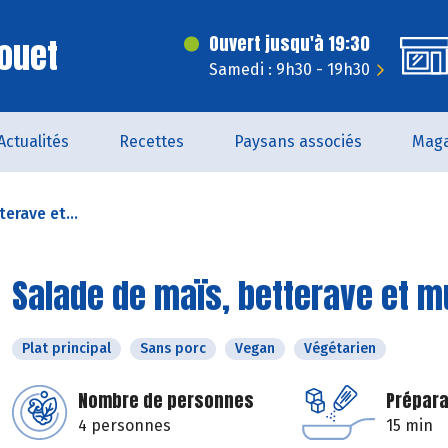
ouet
Ouvert jusqu'à 19:30
Samedi : 9h30 - 19h30
Actualités
Recettes
Paysans associés
Maga
erave et...
Salade de maïs, betterave et m
Plat principal
Sans porc
Vegan
Végétarien
Nombre de personnes
Prépara
4 personnes
15 min