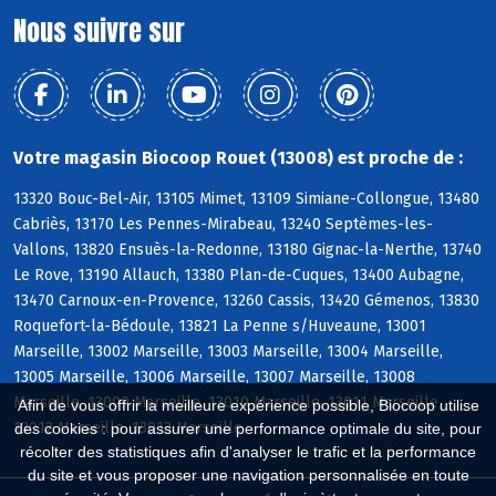
Nous suivre sur
Votre magasin Biocoop Rouet (13008) est proche de :
13320 Bouc-Bel-Air, 13105 Mimet, 13109 Simiane-Collongue, 13480
Cabriès, 13170 Les Pennes-Mirabeau, 13240 Septèmes-les-
Vallons, 13820 Ensuès-la-Redonne, 13180 Gignac-la-Nerthe, 13740
Le Rove, 13190 Allauch, 13380 Plan-de-Cuques, 13400 Aubagne,
13470 Carnoux-en-Provence, 13260 Cassis, 13420 Gémenos, 13830
Roquefort-la-Bédoule, 13821 La Penne s/Huveaune, 13001
Marseille, 13002 Marseille, 13003 Marseille, 13004 Marseille,
13005 Marseille, 13006 Marseille, 13007 Marseille, 13008
Marseille, 13009 Marseille, 13010 Marseille, 13011 Marseille,
Afin de vous offrir la meilleure expérience possible, Biocoop utilise
13012 Marseille, 13013 Marseille
des cookies : pour assurer une performance optimale du site, pour
récolter des statistiques afin d'analyser le trafic et la performance
du site et vous proposer une navigation personnalisée en toute