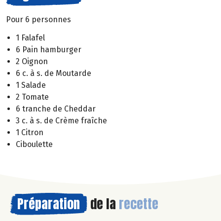
Pour 6 personnes
1 Falafel
6 Pain hamburger
2 Oignon
6 c. à s. de Moutarde
1 Salade
2 Tomate
6 tranche de Cheddar
3 c. à s. de Crème fraîche
1 Citron
Ciboulette
Préparation
de la
recette