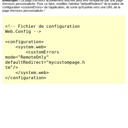
Remarques :
La page d'erreurs actuellement affichée peut être remplacée par une page
d'erreurs personnalisée. Pour ce faire, modifiez l'attribut "defaultRedirect" de la balise de
configuration <customErrors> de l'application, de sorte qu'il pointe vers une URL de la
page d'erreurs personnalisée !
<!-- Fichier de configuration 
Web.Config -->

<configuration>

    <system.web>

        <customErrors 
mode="RemoteOnly" 
defaultRedirect="mycustompage.h
tm"/>

    </system.web>

</configuration>