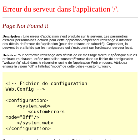
Erreur du serveur dans l'application '/'.
Page Not Found !!
Description :
Une erreur d'application s'est produite sur le serveur. Les paramètres
d'erreur personnalisés actuels pour cette application empêchent l'affichage à distance
des détails de l'erreur de l'application (pour des raisons de sécurité). Cependant, ils
peuvent être affichés par les navigateurs qui s'exécutent sur l'ordinateur serveur local.
Détails =
Pour permettre l'affichage des détails de ce message d'erreur spécifique sur les
ordinateurs distants, créez une balise <customErrors> dans un fichier de configuration
"web.config" situé dans le répertoire racine de l'application Web en cours. Attribuez
ensuite la valeur "off" à l'attribut "mode" de cette balise <customErrors>.
<!-- Fichier de configuration 
Web.Config -->

<configuration>

    <system.web>

        <customErrors 
mode="Off"/>

    </system.web>

</configuration>