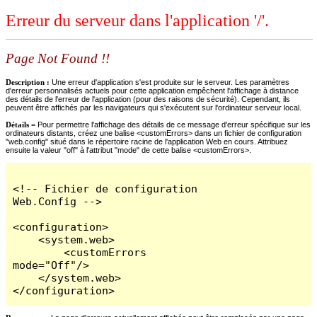
Erreur du serveur dans l'application '/'.
Page Not Found !!
Description :
Une erreur d'application s'est produite sur le serveur. Les paramètres
d'erreur personnalisés actuels pour cette application empêchent l'affichage à distance
des détails de l'erreur de l'application (pour des raisons de sécurité). Cependant, ils
peuvent être affichés par les navigateurs qui s'exécutent sur l'ordinateur serveur local.
Détails =
Pour permettre l'affichage des détails de ce message d'erreur spécifique sur les
ordinateurs distants, créez une balise <customErrors> dans un fichier de configuration
"web.config" situé dans le répertoire racine de l'application Web en cours. Attribuez
ensuite la valeur "off" à l'attribut "mode" de cette balise <customErrors>.
<!-- Fichier de configuration 
Web.Config -->

<configuration>

    <system.web>

        <customErrors 
mode="Off"/>

    </system.web>

</configuration>