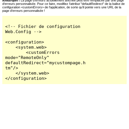
Remarques :
La page d'erreurs actuellement affichée peut être remplacée par une page
d'erreurs personnalisée. Pour ce faire, modifiez l'attribut "defaultRedirect" de la balise de
configuration <customErrors> de l'application, de sorte qu'il pointe vers une URL de la
page d'erreurs personnalisée !
<!-- Fichier de configuration 
Web.Config -->

<configuration>

    <system.web>

        <customErrors 
mode="RemoteOnly" 
defaultRedirect="mycustompage.h
tm"/>

    </system.web>

</configuration>