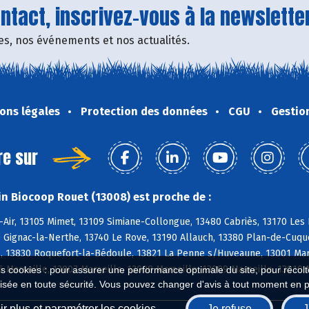
tact, inscrivez-vous à la newsletter
fres, nos événements et nos actualités.
ons légales
Protection des données
CGU
Gestio
re sur
n Biocoop Rouet (13008) est proche de :
-Air, 13105 Mimet, 13109 Simiane-Collongue, 13480 Cabriès, 13170 Le
 Gignac-la-Nerthe, 13740 Le Rove, 13190 Allauch, 13380 Plan-de-Cuqu
 13830 Roquefort-la-Bédoule, 13821 La Penne s/Huveaune, 13001 Marsei
6 Marseille, 13007 Marseille, 13008 Marseille, 13009 Marseille, 13010 
es cookies : pour assurer une performance optimale du site, pour récolter
isée en toute sécurité. Vous pouvez changer d'avis à tout moment en 
r plus et paramétrer les cookies
Je refuse
J