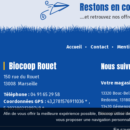
Restons en con
....et retrouvez nos of
Accueil
Contact
Menti
Biocoop Rouet
Nous suiv
150 rue du Rouet
Votre magasi
13008 Marseille
13320 Bouc-Bel
Téléphone :
04 91 65 29 58
Redonne, 13180
Coordonnées GPS :
43,2781576911036 ° ,
13420 Gémenos,
5,39238021289748 °
Marseille, 1300
Afin de vous offrir la meilleure expérience possible, Biocoop utilise d
vous proposer une navigation personnal
En savoi