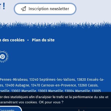
 !
Inscription newsletter
n des cookies
Plan du site
s Pennes-Mirabeau, 13240 Septèmes-les-Vallons, 13820 Ensuès-la-
es, 13400 Aubagne, 13470 Carnoux-en-Provence, 13260 Cassis,
lle, 13002 Marseille, 13003 Marseille, 13004 Marseille, 13005
Marseille, 13011 Marseille, 13012 Marseille, 13013 Marseille
 des statistiques afin d'analyser le trafic et la performance du site et
paramétrant vos cookies. OK pour vous ?
'accepte