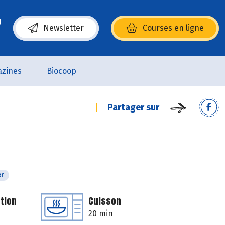
Newsletter
Courses en ligne
(s’ouvre dans une nouvelle fenêtre)
zines
Biocoop
Partager sur
er
tion
Cuisson
20 min