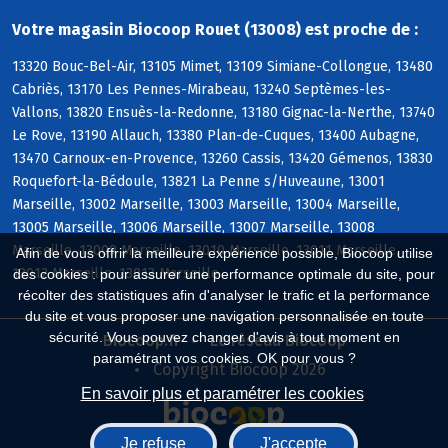
Votre magasin Biocoop Rouet (13008) est proche de :
13320 Bouc-Bel-Air, 13105 Mimet, 13109 Simiane-Collongue, 13480
Cabriès, 13170 Les Pennes-Mirabeau, 13240 Septèmes-les-
Vallons, 13820 Ensuès-la-Redonne, 13180 Gignac-la-Nerthe, 13740
Le Rove, 13190 Allauch, 13380 Plan-de-Cuques, 13400 Aubagne,
13470 Carnoux-en-Provence, 13260 Cassis, 13420 Gémenos, 13830
Roquefort-la-Bédoule, 13821 La Penne s/Huveaune, 13001
Marseille, 13002 Marseille, 13003 Marseille, 13004 Marseille,
13005 Marseille, 13006 Marseille, 13007 Marseille, 13008
Marseille, 13009 Marseille, 13010 Marseille, 13011 Marseille,
Afin de vous offrir la meilleure expérience possible, Biocoop utilise
13012 Marseille, 13013 Marseille
des cookies : pour assurer une performance optimale du site, pour
récolter des statistiques afin d'analyser le trafic et la performance
du site et vous proposer une navigation personnalisée en toute
sécurité. Vous pouvez changer d'avis à tout moment en
Biocoop.fr
Le réseau Biocoop
paramétrant vos cookies. OK pour vous ?
Copyright Biocoop 2026
En savoir plus et paramétrer les cookies
Je refuse
J'accepte