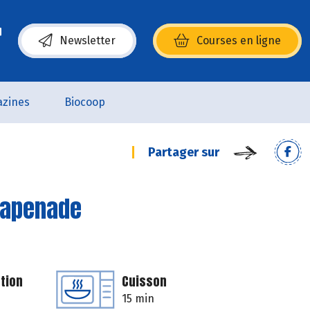
Newsletter
Courses en ligne
(s’ouvre dans une nouvelle fenêtre)
zines
Biocoop
Partager sur
 tapenade
tion
Cuisson
15 min