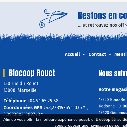
Restons en con
....et retrouvez nos of
Accueil
Contact
Menti
Biocoop Rouet
Nous suiv
150 rue du Rouet
Votre magasi
13008 Marseille
13320 Bouc-Bel
Téléphone :
04 91 65 29 58
Redonne, 13180
Coordonnées GPS :
43,2781576911036 ° ,
13420 Gémenos,
5,39238021289748 °
Marseille, 1300
Afin de vous offrir la meilleure expérience possible, Biocoop utilise d
vous proposer une navigation personnal