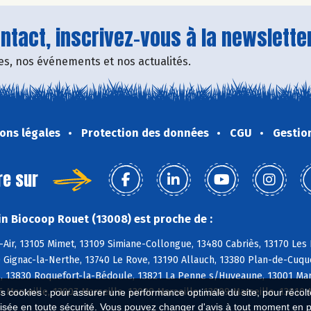
tact, inscrivez-vous à la newsletter
fres, nos événements et nos actualités.
ons légales
Protection des données
CGU
Gestio
re sur
n Biocoop Rouet (13008) est proche de :
-Air, 13105 Mimet, 13109 Simiane-Collongue, 13480 Cabriès, 13170 Le
 Gignac-la-Nerthe, 13740 Le Rove, 13190 Allauch, 13380 Plan-de-Cuqu
 13830 Roquefort-la-Bédoule, 13821 La Penne s/Huveaune, 13001 Marsei
6 Marseille, 13007 Marseille, 13008 Marseille, 13009 Marseille, 13010 
es cookies : pour assurer une performance optimale du site, pour récolter
isée en toute sécurité. Vous pouvez changer d'avis à tout moment en 