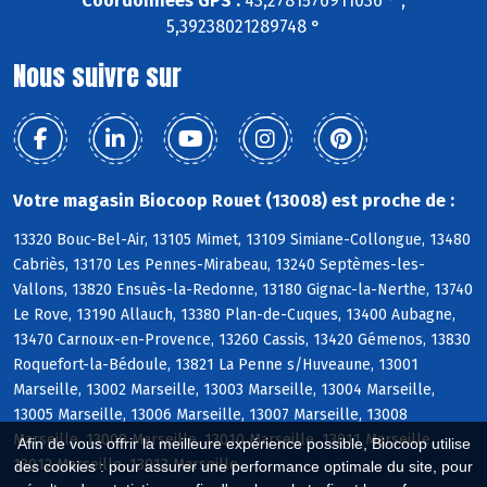
Coordonnées GPS :
43,2781576911036 ° ,
5,39238021289748 °
Nous suivre sur
Votre magasin Biocoop Rouet (13008) est proche de :
13320 Bouc-Bel-Air, 13105 Mimet, 13109 Simiane-Collongue, 13480
Cabriès, 13170 Les Pennes-Mirabeau, 13240 Septèmes-les-
Vallons, 13820 Ensuès-la-Redonne, 13180 Gignac-la-Nerthe, 13740
Le Rove, 13190 Allauch, 13380 Plan-de-Cuques, 13400 Aubagne,
13470 Carnoux-en-Provence, 13260 Cassis, 13420 Gémenos, 13830
Roquefort-la-Bédoule, 13821 La Penne s/Huveaune, 13001
Marseille, 13002 Marseille, 13003 Marseille, 13004 Marseille,
13005 Marseille, 13006 Marseille, 13007 Marseille, 13008
Marseille, 13009 Marseille, 13010 Marseille, 13011 Marseille,
Afin de vous offrir la meilleure expérience possible, Biocoop utilise
13012 Marseille, 13013 Marseille
des cookies : pour assurer une performance optimale du site, pour