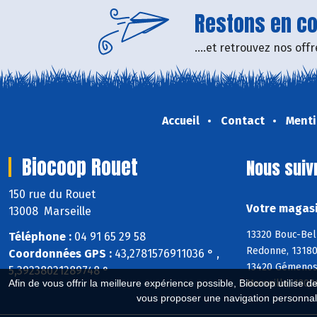
Restons en con
....et retrouvez nos of
Accueil
Contact
Menti
Biocoop Rouet
Nous suiv
150 rue du Rouet
Votre magasi
13008 Marseille
13320 Bouc-Bel
Téléphone :
04 91 65 29 58
Redonne, 13180
Coordonnées GPS :
43,2781576911036 ° ,
13420 Gémenos,
5,39238021289748 °
Marseille, 1300
Afin de vous offrir la meilleure expérience possible, Biocoop utilise d
vous proposer une navigation personnal