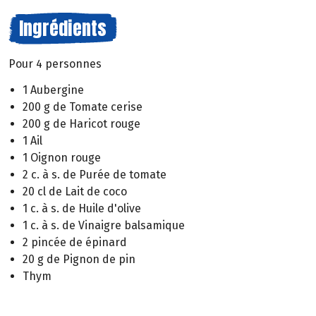
Ingrédients
Pour 4 personnes
1 Aubergine
200 g de Tomate cerise
200 g de Haricot rouge
1 Ail
1 Oignon rouge
2 c. à s. de Purée de tomate
20 cl de Lait de coco
1 c. à s. de Huile d'olive
1 c. à s. de Vinaigre balsamique
2 pincée de épinard
20 g de Pignon de pin
Thym