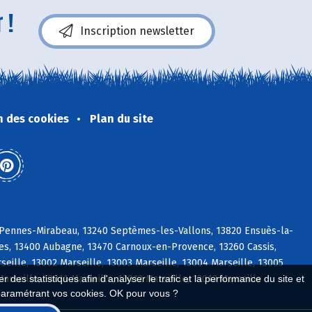
 !
Inscription newsletter
n des cookies
Plan du site
s Pennes-Mirabeau, 13240 Septèmes-les-Vallons, 13820 Ensuès-la-
es, 13400 Aubagne, 13470 Carnoux-en-Provence, 13260 Cassis,
lle, 13002 Marseille, 13003 Marseille, 13004 Marseille, 13005
Marseille, 13011 Marseille, 13012 Marseille, 13013 Marseille
 des statistiques afin d'analyser le trafic et la performance du site et
paramétrant vos cookies. OK pour vous ?