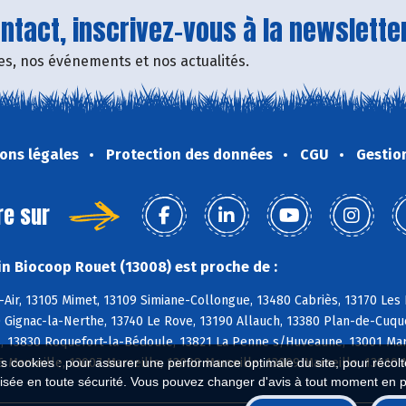
tact, inscrivez-vous à la newsletter
fres, nos événements et nos actualités.
ons légales
Protection des données
CGU
Gestio
re sur
n Biocoop Rouet (13008) est proche de :
-Air, 13105 Mimet, 13109 Simiane-Collongue, 13480 Cabriès, 13170 Le
 Gignac-la-Nerthe, 13740 Le Rove, 13190 Allauch, 13380 Plan-de-Cuqu
 13830 Roquefort-la-Bédoule, 13821 La Penne s/Huveaune, 13001 Marsei
6 Marseille, 13007 Marseille, 13008 Marseille, 13009 Marseille, 13010 
es cookies : pour assurer une performance optimale du site, pour récolter
isée en toute sécurité. Vous pouvez changer d'avis à tout moment en 