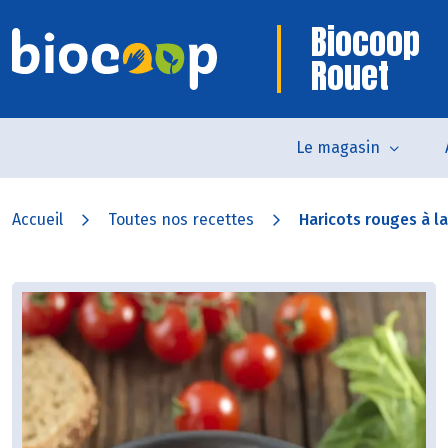
Biocoop
Rouet
Le magasin
Accueil
Toutes nos recettes
Haricots rouges à la