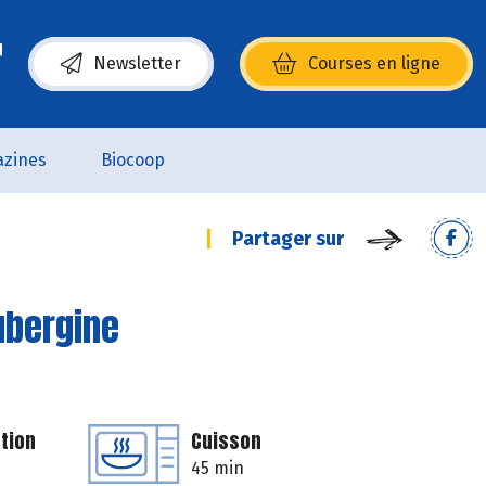
Newsletter
Courses en ligne
(s’ouvre dans une nouvelle fenêtre)
zines
Biocoop
Partager sur
ubergine
tion
Cuisson
45 min